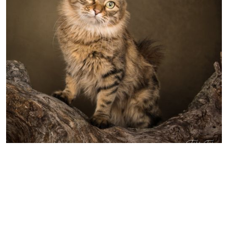
Karaktér og utseende
Kurilean Bobtail er en kraftig katt med et vilt
uttrykk, men på tross av dette så er katten så snill
som et lam.